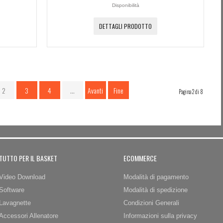
Disponibilità
DETTAGLI PRODOTTO
2
3
4
…
Avanti
Fine
Pagina 2 di 8
TUTTO PER IL BASKET
ECOMMERCE
Video Download
Modalità di pagamento
Software
Modalità di spedizione
Lavagnette
Condizioni Generali
Accessori Allenatore
Informazioni sulla privacy