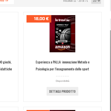
tto -/+
Risultati 11 - 20 di 71
Password dimenticata?
Nome utente dimenticato?
18,00 €
00 giochi,
Esperienza a PALLA: innovazione Metodo e
didattiche
Psicologia per l’insegnamento dello sport
Disponibilità
DETTAGLI PRODOTTO