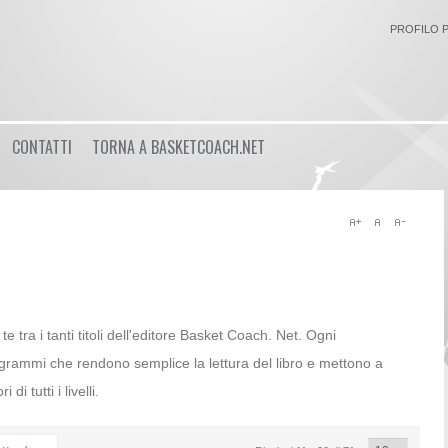
PROFILO 
Login
CONTATTI
TORNA A BASKETCOACH.NET
or
Registrati
Nome utente
Password
 te tra i tanti titoli dell'editore Basket Coach. Net. Ogni
grammi che rendono semplice la lettura del libro e mettono a
Ricordami
di tutti i livelli.