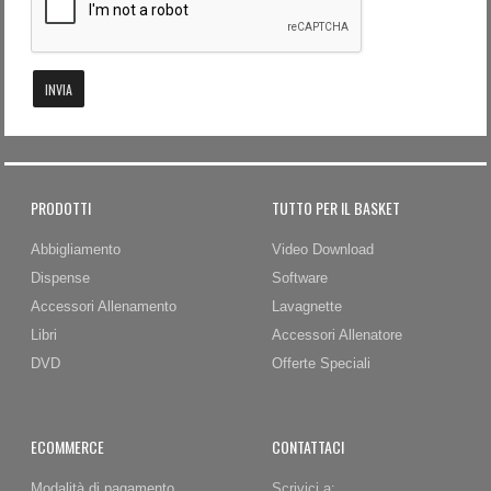
Password dimenticata?
Nome utente dimenticato?
INVIA
PRODOTTI
TUTTO PER IL BASKET
Abbigliamento
Video Download
Dispense
Software
Accessori Allenamento
Lavagnette
Libri
Accessori Allenatore
DVD
Offerte Speciali
ECOMMERCE
CONTATTACI
Modalità di pagamento
Scrivici a: