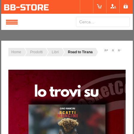
Login
or
Registrati
Home
Prodotti
Libri
Road to Tirana
Nome utente
Password
Ricordami