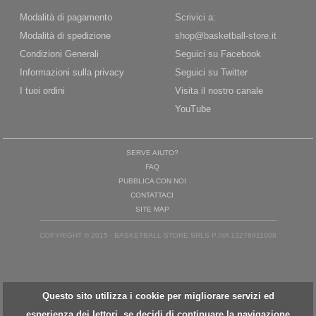
Modalità di pagamento
Scrivici a:
Modalità di spedizione
shop@basketball-store.it
Condizioni Generali
Seguici su Facebook
Informazioni sulla privacy
Seguici su Twitter
I tuoi ordini
Visita il nostro canale
YouTube
SERVE AIUTO?
FAQ
PUBBLICA CON NOI
CONTATTACI
SITE MAP
COPYRIGHT © 2015 - BASKETBALL STORE SRLS P.IVA 13276911008
Questo sito utilizza i cookie per migliorare servizi ed
esperienza dei lettori. se decidi di continuare la navigazione