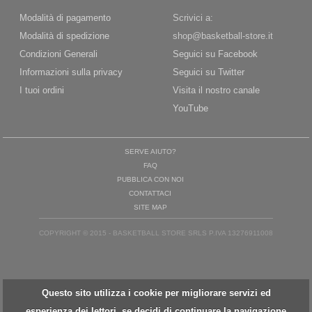
Modalità di pagamento
Scrivici a:
Modalità di spedizione
shop@basketball-store.it
Condizioni Generali
Seguici su Facebook
Informazioni sulla privacy
Seguici su Twitter
I tuoi ordini
Visita il nostro canale
YouTube
SERVE AIUTO?
FAQ
PUBBLICA CON NOI
CONTATTACI
SITE MAP
COPYRIGHT © 2015 - BASKETBALL STORE SRLS P.IVA 13276911008
Questo sito utilizza i cookie per migliorare servizi ed
esperienza dei lettori. se decidi di continuare la navigazione