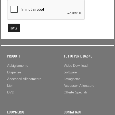
Password dimenticata?
Nome utente dimenticato?
INVIA
PRODOTTI
TUTTO PER IL BASKET
Abbigliamento
Video Download
Dispense
Software
Accessori Allenamento
Lavagnette
Libri
Accessori Allenatore
DVD
Offerte Speciali
ECOMMERCE
CONTATTACI