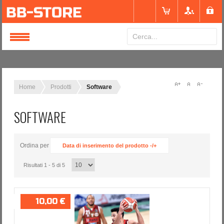
Login
or
Registrati
Home
Prodotti
Software
SOFTWARE
Nome utente
Ordina per
Data di inserimento del prodotto -/+
Password
Risultati 1 - 5 di 5
Ricordami
10,00 €