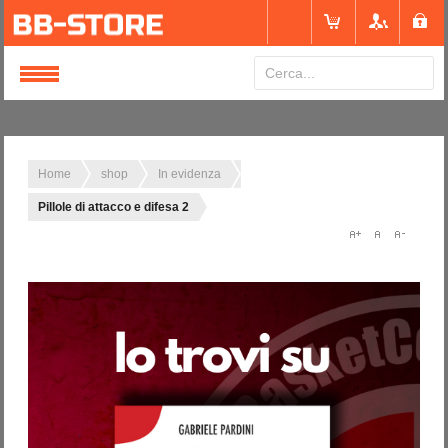
Login
or
Registrati
Home
shop
In evidenza
Pillole di attacco e difesa 2
Nome utente
Password
Ricordami