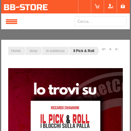
Login
or
Registrati
Home
shop
In evidenza
Il Pick & Roll
Nome utente
Password
Ricordami