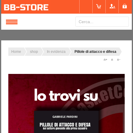
Login
or
Registrati
Home
shop
In evidenza
Pillole di attacco e difesa
Nome utente
Password
Ricordami