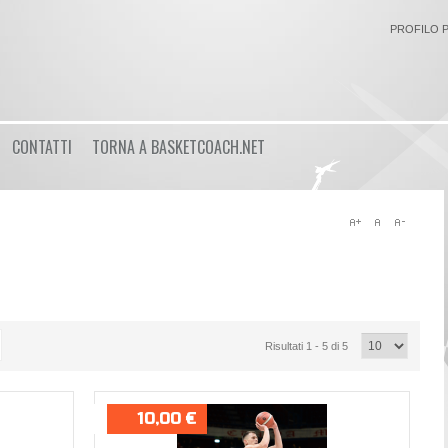
PROFILO 
Login
CONTATTI
TORNA A BASKETCOACH.NET
or
Registrati
Nome utente
Password
Risultati 1 - 5 di 5
Ricordami
10,00 €