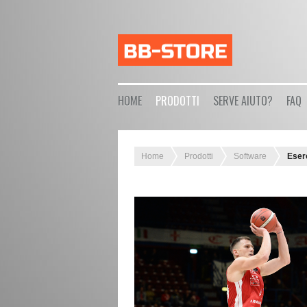
HOME
PRODOTTI
SERVE AIUTO?
FAQ
Home
Prodotti
Software
Eserc