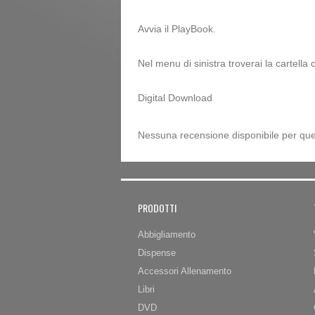
Avvia il PlayBook.
Nel menu di sinistra troverai la cartella 
Digital Download
Nessuna recensione disponibile per que
PRODOTTI
Abbigliamento
Dispense
Accessori Allenamento
Libri
DVD