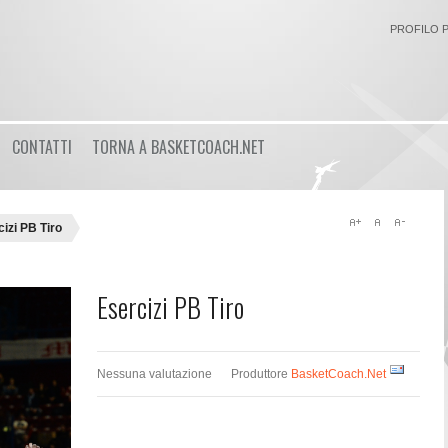
PROFILO 
Login
CONTATTI
TORNA A BASKETCOACH.NET
or
Registrati
Nome utente
izi PB Tiro
Password
Esercizi PB Tiro
Ricordami
Nessuna valutazione
Produttore
BasketCoach.Net