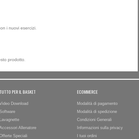
con i nuovi esercizi.
sto prodotto.
TUTTO PER IL BASKET
ECOMMERCE
Video Download
Modalità di pagamento
Software
Modalità di spedizione
Lavagnette
Condizioni Generali
Accessori Allenatore
Informazioni sulla privacy
Offerte Speciali
I tuoi ordini