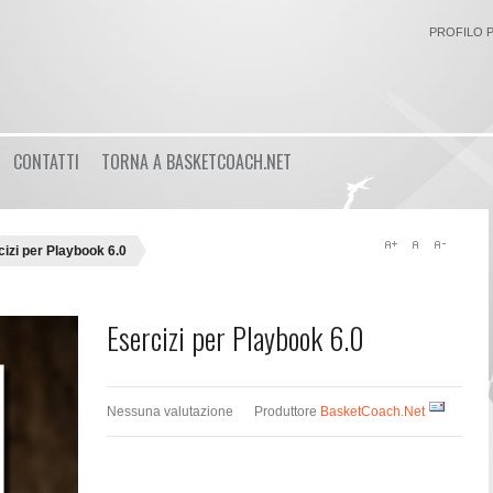
PROFILO 
Login
CONTATTI
TORNA A BASKETCOACH.NET
or
Registrati
Nome utente
izi per Playbook 6.0
Password
Esercizi per Playbook 6.0
Ricordami
Nessuna valutazione
Produttore
BasketCoach.Net