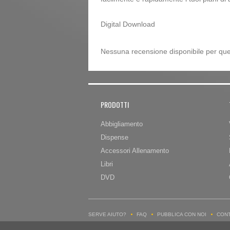
Digital Download
Nessuna recensione disponibile per que
PRODOTTI
Abbigliamento
Dispense
Accessori Allenamento
Libri
DVD
SERVE AIUTO?
FAQ
PUBBLICA CON NOI
CONT