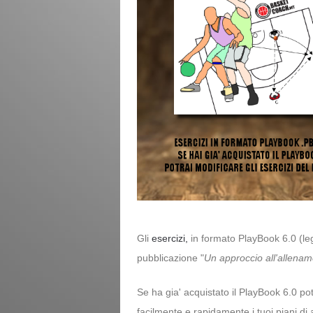
Gli
esercizi,
in formato PlayBook 6.0 (leg
pubblicazione "
Un approccio all'allenam
Se ha gia' acquistato il PlayBook 6.0 potr
facilmente e rapidamente i tuoi piani di