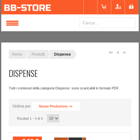
Login
or
Registrati
Home
Prodotti
Dispense
DISPENSE
Nome utente
Tutti i contenuti della categoria Dispense sono scaricabili in formato PDF.
Password
Ordina per
Nome Produttore -/+
Ricordami
Risultati 1 - 4 di 4