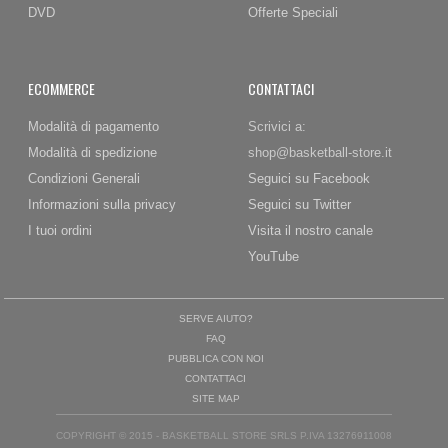
DVD
Offerte Speciali
ECOMMERCE
CONTATTACI
Modalità di pagamento
Scrivici a:
Modalità di spedizione
shop@basketball-store.it
Condizioni Generali
Seguici su Facebook
Informazioni sulla privacy
Seguici su Twitter
I tuoi ordini
Visita il nostro canale
YouTube
SERVE AIUTO?
FAQ
PUBBLICA CON NOI
CONTATTACI
SITE MAP
COPYRIGHT © 2015 - BASKETBALL STORE SRLS P.IVA 13276911008