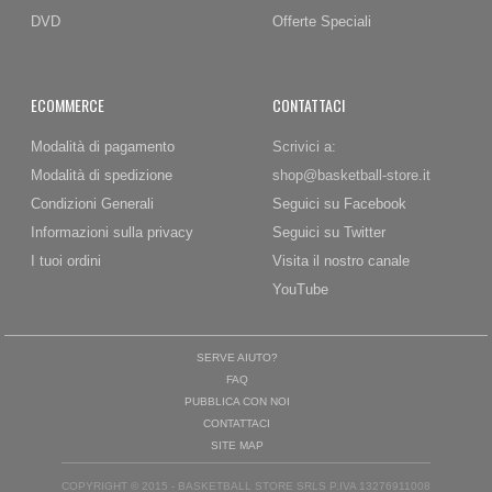
DVD
Offerte Speciali
ECOMMERCE
CONTATTACI
Modalità di pagamento
Scrivici a:
Modalità di spedizione
shop@basketball-store.it
Condizioni Generali
Seguici su Facebook
Informazioni sulla privacy
Seguici su Twitter
I tuoi ordini
Visita il nostro canale
YouTube
SERVE AIUTO?
FAQ
PUBBLICA CON NOI
CONTATTACI
SITE MAP
COPYRIGHT © 2015 - BASKETBALL STORE SRLS P.IVA 13276911008