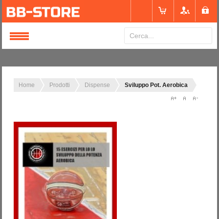
Login
or
Registrati
Home
Prodotti
Dispense
Sviluppo Pot. Aerobica
Nome utente
Password
Ricordami