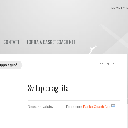
PROFILO 
Login
CONTATTI
TORNA A BASKETCOACH.NET
or
Registrati
Nome utente
uppo agilità
Password
Sviluppo agilità
Ricordami
Nessuna valutazione
Produttore
BasketCoach.Net