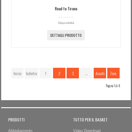
Road to Tirana
Disponibilità
DETTAGLI PRODOTTO
Inizio
Indietro
1
2
3
…
Avanti
Fine
Pagina 1 di 8
PRODOTTI
TUTTO PER IL BASKET
Abbigliamento
Video Download