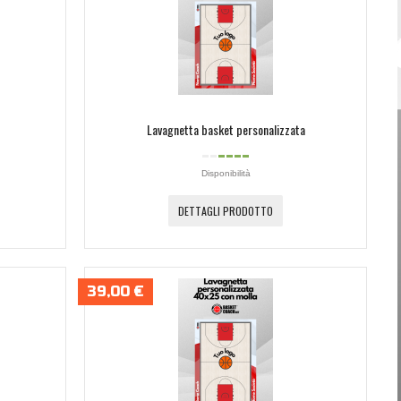
Password dimenticata?
Nome utente dimenticato?
Lavagnetta basket personalizzata
Disponibilità
DETTAGLI PRODOTTO
39,00 €