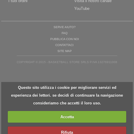
I tuoi ordini
Visita il nostro canale
YouTube
SERVE AIUTO?
FAQ
PUBBLICA CON NOI
CONTATTACI
SITE MAP
COPYRIGHT © 2015 - BASKETBALL STORE SRLS P.IVA 13276911008
Questo sito utilizza i cookie per migliorare servizi ed
esperienza dei lettori. se decidi di continuare la navigazione
consideriamo che accetti il loro uso.
Accetta
Rifiuta