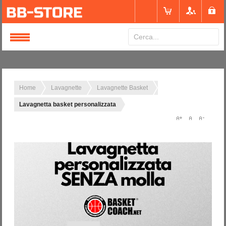
Login
or
Registrati
Home
Lavagnette
Lavagnette Basket
Lavagnetta basket personalizzata
Nome utente
Password
Ricordami