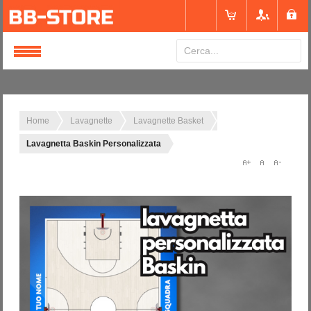
Login
or
Registrati
Home
Lavagnette
Lavagnette Basket
Lavagnetta Baskin Personalizzata
Nome utente
Password
Ricordami