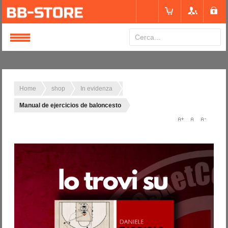
Login
or
Registrati
Home
shop
In evidenza
Manual de ejercicios de baloncesto
Nome utente
Password
Ricordami