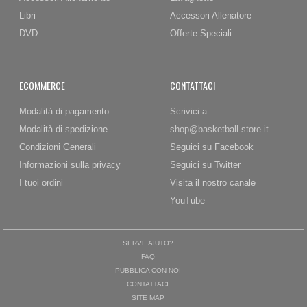
Libri
Accessori Allenatore
DVD
Offerte Speciali
ECOMMERCE
CONTATTACI
Modalità di pagamento
Scrivici a:
Modalità di spedizione
shop@basketball-store.it
Condizioni Generali
Seguici su Facebook
Informazioni sulla privacy
Seguici su Twitter
I tuoi ordini
Visita il nostro canale
YouTube
SERVE AIUTO?
FAQ
PUBBLICA CON NOI
CONTATTACI
SITE MAP