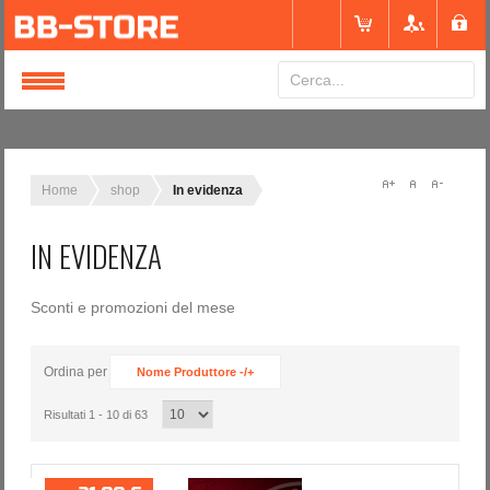
Login
or
Registrati
Home
shop
In evidenza
IN EVIDENZA
Nome utente
Sconti e promozioni del mese
Password
Ordina per
Nome Produttore -/+
Ricordami
Risultati 1 - 10 di 63