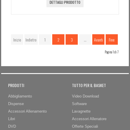
DETTAGLI PRODOTTO
Inizio
Indietro
1
2
3
…
Avanti
Fine
Pagina 1 di 7
PRODOTTI
TUTTO PER IL BASKET
Abbigliamento
Video Download
Dispense
Software
Accessori Allenamento
Lavagnette
Libri
Accessori Allenatore
DVD
Offerte Speciali