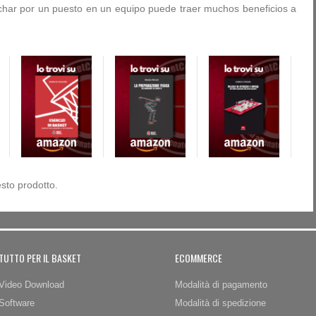
char por un puesto en un equipo puede traer muchos beneficios a
sto prodotto.
TUTTO PER IL BASKET
ECOMMERCE
Video Download
Modalità di pagamento
Software
Modalità di spedizione