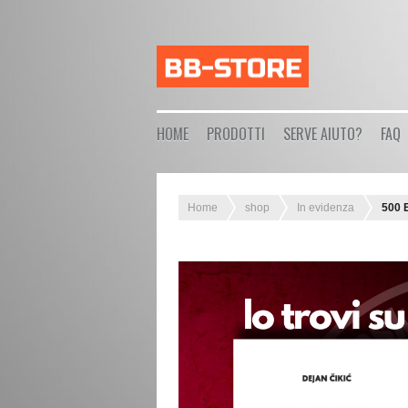
HOME
PRODOTTI
SERVE AIUTO?
FAQ
Home
shop
In evidenza
500 E