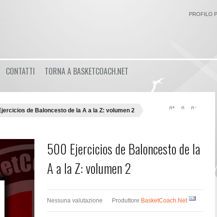
PROFILO 
Login
CONTATTI
TORNA A BASKETCOACH.NET
or
Registrati
Nome utente
jercicios de Baloncesto de la A a la Z: volumen 2
Password
500 Ejercicios de Baloncesto de la
A a la Z: volumen 2
Ricordami
Nessuna valutazione
Produttore
BasketCoach.Net