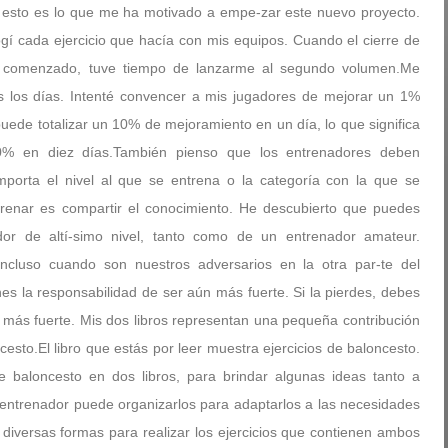
 esto es lo que me ha motivado a empe-zar este nuevo proyecto.
ogí cada ejercicio que hacía con mis equipos. Cuando el cierre de
a comenzado, tuve tiempo de lanzarme al segundo volumen.Me
s los días. Intenté convencer a mis jugadores de mejorar un 1%
uede totalizar un 10% de mejoramiento en un día, lo que significa
0% en diez días.También pienso que los entrenadores deben
porta el nivel al que se entrena o la categoría con la que se
trenar es compartir el conocimiento. He descubierto que puedes
or de altí-simo nivel, tanto como de un entrenador amateur.
ncluso cuando son nuestros adversarios en la otra par-te del
s la responsabilidad de ser aún más fuerte. Si la pierdes, debes
n más fuerte. Mis dos libros representan una pequeña contribución
sto.El libro que estás por leer muestra ejercicios de baloncesto.
de baloncesto en dos libros, para brindar algunas ideas tanto a
ntrenador puede organizarlos para adaptarlos a las necesidades
diversas formas para realizar los ejercicios que contienen ambos