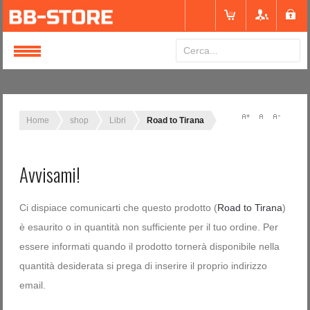
Login
or
Registrati
Home
shop
Libri
Road to Tirana
Nome utente
Avvisami!
Password
Ci dispiace comunicarti che questo prodotto (
Road to Tirana
)
è esaurito o in quantità non sufficiente per il tuo ordine. Per
essere informati quando il prodotto tornerà disponibile nella
Ricordami
quantità desiderata si prega di inserire il proprio indirizzo
email.