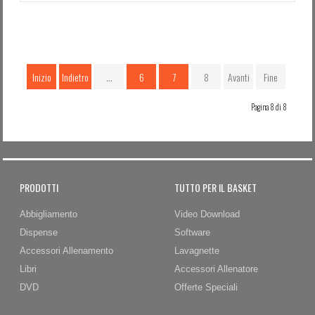
Inizio
Indietro
…
6
7
8
Avanti
Fine
Pagina 8 di 8
PRODOTTI
TUTTO PER IL BASKET
Abbigliamento
Video Download
Dispense
Software
Accessori Allenamento
Lavagnette
Libri
Accessori Allenatore
DVD
Offerte Speciali