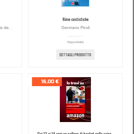
Rime cestistiche
s de...
Germano Piroli
Disponibilità
DETTAGLI PRODOTTO
16,00 €
Dai 12 ai 14 anni un pallone di basket nello zaino -