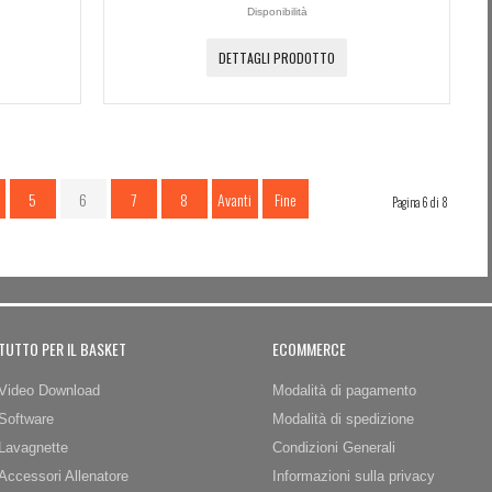
Disponibilità
DETTAGLI PRODOTTO
5
6
7
8
Avanti
Fine
Pagina 6 di 8
TUTTO PER IL BASKET
ECOMMERCE
Video Download
Modalità di pagamento
Software
Modalità di spedizione
Lavagnette
Condizioni Generali
Accessori Allenatore
Informazioni sulla privacy