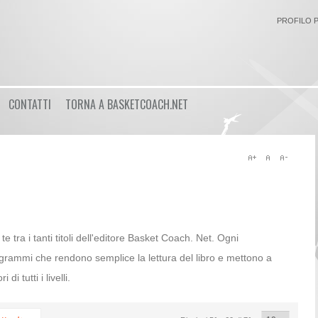
PROFILO 
Login
CONTATTI
TORNA A BASKETCOACH.NET
or
Registrati
Nome utente
Password
 te tra i tanti titoli dell'editore Basket Coach. Net. Ogni
grammi che rendono semplice la lettura del libro e mettono a
Ricordami
di tutti i livelli.