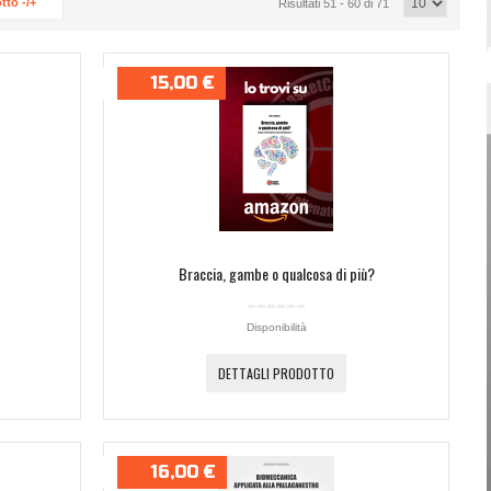
tto -/+
Risultati 51 - 60 di 71
Password dimenticata?
Nome utente dimenticato?
15,00 €
Braccia, gambe o qualcosa di più?
Disponibilità
DETTAGLI PRODOTTO
16,00 €