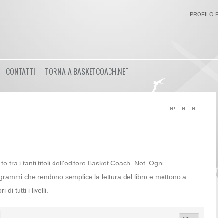
PROFILO 
Login
CONTATTI
TORNA A BASKETCOACH.NET
or
Registrati
Nome utente
Password
 te tra i tanti titoli dell'editore Basket Coach. Net. Ogni
grammi che rendono semplice la lettura del libro e mettono a
Ricordami
di tutti i livelli.