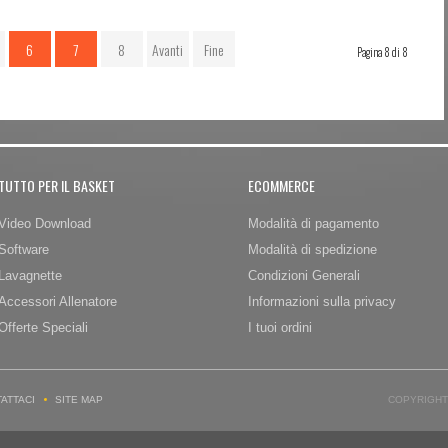
6
7
8
Avanti
Fine
Pagina 8 di 8
TUTTO PER IL BASKET
ECOMMERCE
Video Download
Modalità di pagamento
Software
Modalità di spedizione
Lavagnette
Condizioni Generali
Accessori Allenatore
Informazioni sulla privacy
Offerte Speciali
I tuoi ordini
ATTACI
SITE MAP
COPYRIGHT 