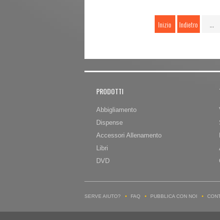
Inizio
Indietro
…
PRODOTTI
Abbigliamento
Dispense
Accessori Allenamento
Libri
DVD
SERVE AIUTO?
FAQ
PUBBLICA CON NOI
CONT