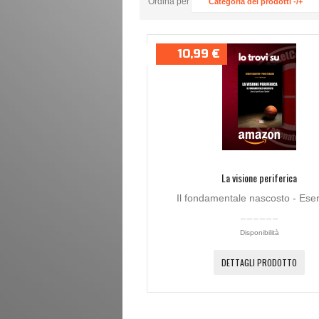
Ordina per
Categoria dei prodotti -/+
10,99 €
La visione periferica
Il fondamentale nascosto - Eserc
Disponibilità
DETTAGLI PRODOTTO