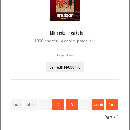
Il Minibasket in cartella
1000 esercizi, giochi e ipotesi di...
Disponibilità
DETTAGLI PRODOTTO
Inizio
Indietro
1
2
3
…
Avanti
Fine
Pagina 1 di 7