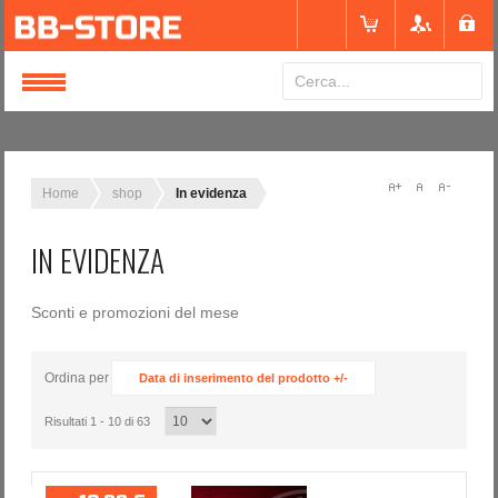
Login
or
Registrati
Home
shop
In evidenza
IN EVIDENZA
Nome utente
Sconti e promozioni del mese
Password
Ordina per
Data di inserimento del prodotto +/-
Ricordami
Risultati 1 - 10 di 63