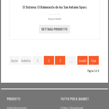
El Sistema: El Baloncesto de los San Antonio Spurs
Disponibilità
DETTAGLI PRODOTTO
Inizio
Indietro
1
2
3
…
Avanti
Fine
Pagina 1 di 8
PRODOTTI
TUTTO PER IL BASKET
Abbigliamento
Video Download