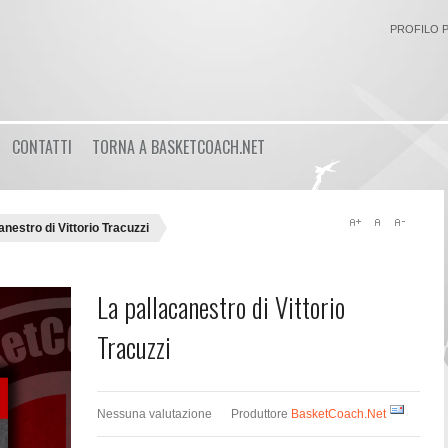
PROFILO 
Login
CONTATTI
TORNA A BASKETCOACH.NET
or
Registrati
Nome utente
anestro di Vittorio Tracuzzi
Password
La pallacanestro di Vittorio
Tracuzzi
Ricordami
Nessuna valutazione
Produttore
BasketCoach.Net