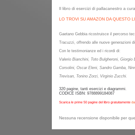
Il libro di esercizi di pallacanestro a 
LO TROVI SU AMAZON DA QUESTO L
Gaetano Gebbia ricostruisce il percorso tecn
Tracuzzi, offrendo alle nuove generazioni d
Con le testimonianze ed i ricordi di:
Valerio Bianchini,
Toto Bulgheroni,
Giorgio
Corsolini,
Oscar Eleni,
Sandro Gamba,
Nin
Trevisan,
Tonino Zorzi,
Virginio Zucchi.
320 pagine, tanti esercizi e diagrammi.
CODICE ISBN:
9788899184087
Scarica le prime 50 pagine del libro gratuitamente
da
Nessuna recensione disponibile per que