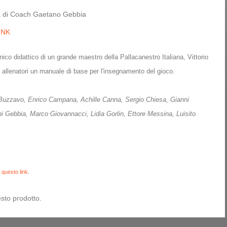
cura di Coach Gaetano Gebbia
INK
ico didattico di un grande maestro della Pallacanestro Italiana, Vittorio
i allenatori un manuale di base per l'insegnamento del gioco.
 Buzzavo,
Enrico Campana,
Achille Canna,
Sergio Chiesa,
Gianni
ni Gebbia,
Marco Giovannacci,
Lidia Gorlin,
Ettore Messina,
Luisito
 questo link
.
sto prodotto.