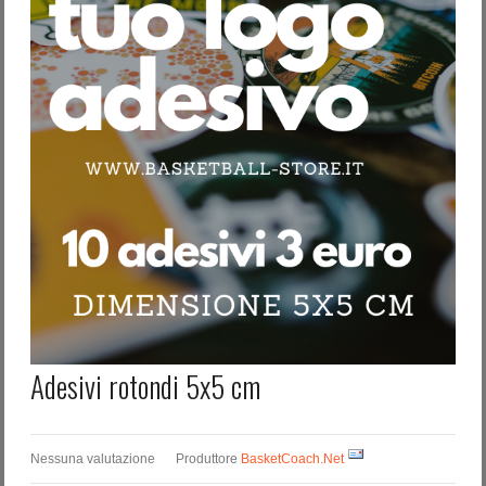
Password dimenticata?
Nome utente dimenticato?
Adesivi rotondi 5x5 cm
Nessuna valutazione
Produttore
BasketCoach.Net