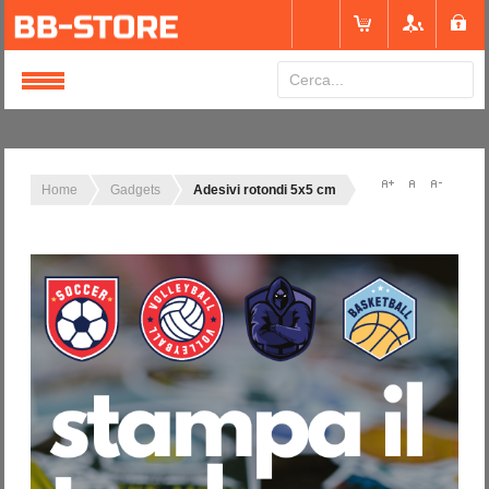
Login
or
Registrati
Home
Gadgets
Adesivi rotondi 5x5 cm
Nome utente
Password
Ricordami