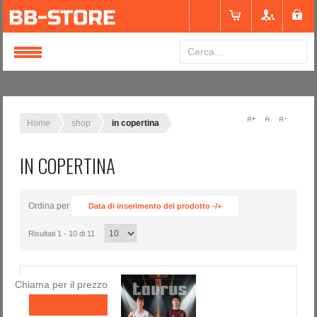
Login
or
Registrati
Home
shop
in copertina
IN COPERTINA
Nome utente
Ordina per
Data di inserimento del prodotto -/+
Password
Risultati 1 - 10 di 11
Ricordami
Chiama per il prezzo