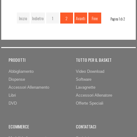
Inizio
Indietro
1
2
Avanti
Fine
Pagina 1 di 2
PRODOTTI
TUTTO PER IL BASKET
Abbigliamento
Video Download
Dispense
Software
Accessori Allenamento
Lavagnette
Libri
Accessori Allenatore
DVD
Offerte Speciali
ECOMMERCE
CONTATTACI