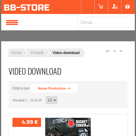
Login
or
Registrati
Home
Prodotti
Video download
VIDEO DOWNLOAD
Nome utente
Ordina per
Nome Produttore -/+
Password
Risultati 1 - 10 di 19
Ricordami
4,99 €