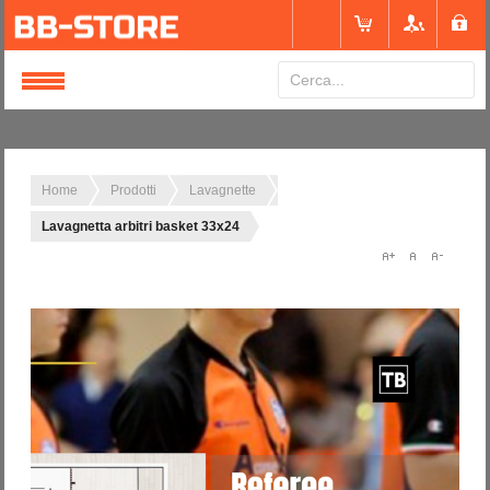
Login
or
Registrati
Home
Prodotti
Lavagnette
Lavagnetta arbitri basket 33x24
Nome utente
Password
Ricordami