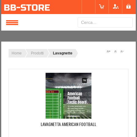
Login
or
Registrati
Home
Prodotti
Lavagnette
Nome utente
Password
Ricordami
LAVAGNETTA AMERICAN FOOTBALL