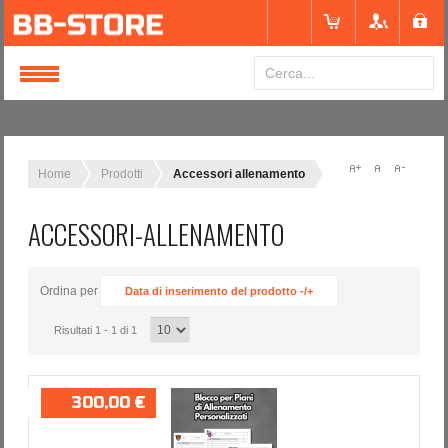
Login
or
Registrati
Home
Prodotti
Accessori allenamento
ACCESSORI-ALLENAMENTO
Nome utente
Ordina per
Data di inserimento del prodotto -/+
Password
Risultati 1 - 1 di 1
Ricordami
300,00 €