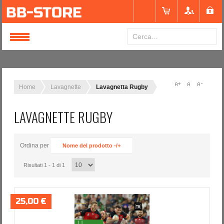
Login
or
Registrati
Home
Lavagnette
Lavagnetta Rugby
LAVAGNETTE RUGBY
Nome utente
Ordina per
Nome del prodotto -/+
Password
Risultati 1 - 1 di 1
Ricordami
25,00 €