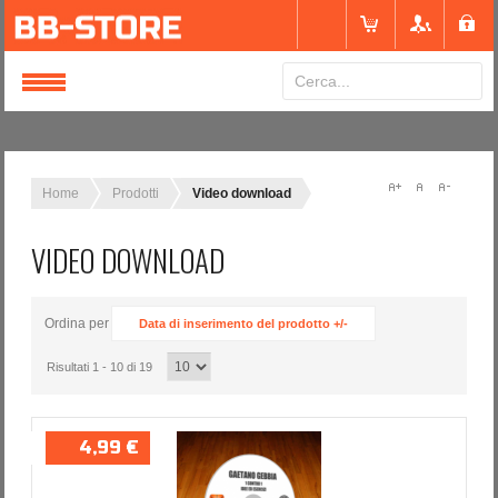
Login
or
Registrati
Home
Prodotti
Video download
VIDEO DOWNLOAD
Nome utente
Ordina per
Data di inserimento del prodotto +/-
Password
Risultati 1 - 10 di 19
Ricordami
4,99 €