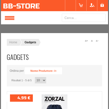
Login
or
Registrati
Home
Gadgets
GADGETS
Nome utente
Ordina per
Nome Produttore -/+
Password
Risultati 1 - 5 di 5
Ricordami
4,99 €